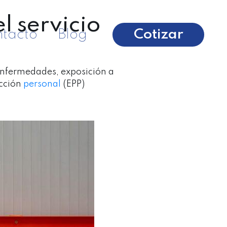
l servicio
Cotizar
tacto
Blog
 enfermedades,
exposición a
ección
personal
(EPP)