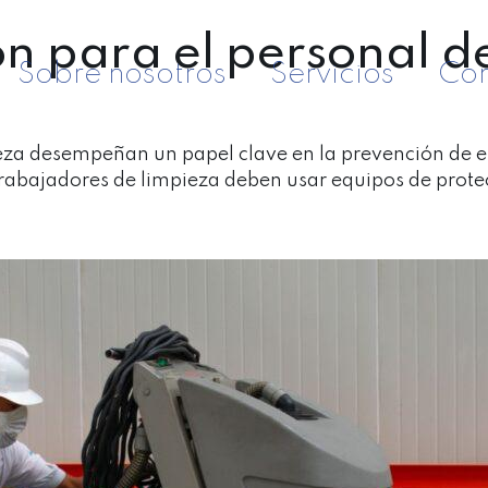
n para el personal de
Sobre nosotros
Servicios
Con
pieza desempeñan un papel clave en la prevención de
s trabajadores de limpieza deben usar equipos de prot