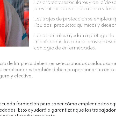
Los protectores oculares y del oído 
prevenir heridas en la cabeza y los o
Los trajes de protección se emplean 
líquidos, productos químicos y desec
Los delantales ayudan a proteger la 
mientras que los cubrebocas son esen
contagio de enfermedades.
vicio de limpieza deben ser seleccionados cuidadosam
s empleadores también deben proporcionar un entr
gura y efectiva.
s
adecuada formación para saber cómo emplear estos e
medades. Esto ayudará a garantizar que los trabajad