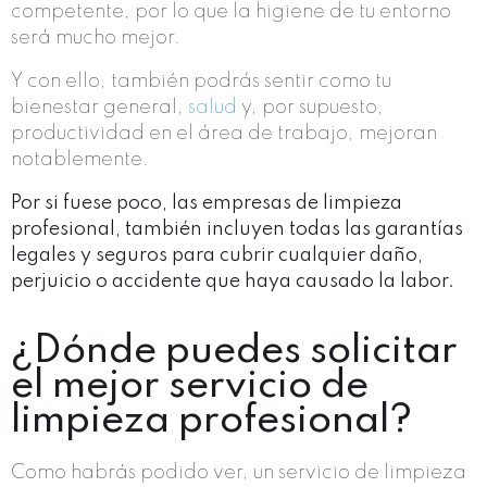
competente, por lo que la higiene de tu entorno
será mucho mejor.
Y con ello, también podrás sentir como tu
bienestar general,
salud
y, por supuesto,
productividad en el área de trabajo, mejoran
notablemente.
Por si fuese poco, las empresas de limpieza
profesional, también incluyen todas las garantías
legales y seguros para cubrir cualquier daño,
perjuicio o accidente que haya causado la labor.
¿Dónde puedes solicitar
el mejor servicio de
limpieza profesional?
Como habrás podido ver, un servicio de limpieza