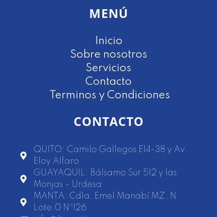
MENÚ
Inicio
Sobre nosotros
Servicios
Contacto
Terminos y Condiciones
CONTACTO
QUITO: Camilo Gallegos E14-38 y Av.
Eloy Alfaro
GUAYAQUIL: Bálsamo Sur 512 y las
Monjas – Urdesa
MANTA: Cdla. Emel Manabí MZ. N
Lote:0 Nº126